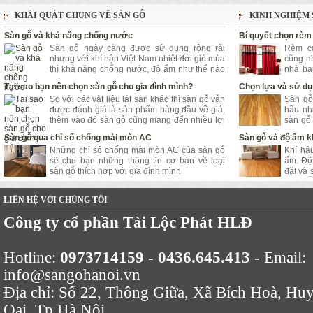
KHÁI QUÁT CHUNG VỀ SÀN GỖ
KINH NGHIỆM 
Sàn gỗ và khả năng chống nước
Bí quyết chọn rèm
Sàn gỗ ngày càng được sử dụng rộng rãi
Rèm cử
nhưng với khí hậu Việt Nam nhiệt đới gió mùa
cũng n
thì khả năng chống nước, độ ẩm như thế nào
nhà bạ
lại là vấn đề được quan tâm hàng đầu.
bạn vừa
Tại sao bạn nên chọn sàn gỗ cho gia đình mình?
Chọn lựa và sử dụ
hề dễ 
So với các vật liệu lát sàn khác thì sàn gỗ vẫn
Sàn gỗ
được đánh giá là sản phẩm hàng đầu về giá,
hầu nh
thêm vào đó sàn gỗ cũng mang đến nhiều lợi
sàn gỗ
ích bất ngờ cho người sử dụng
chuộng
Sàn gỗ qua chỉ số chống mài mòn AC
Sàn gỗ và độ ẩm k
tốt, và
Những chỉ số chống mài mòn AC của sàn gỗ
Khí hậ
cùng S
sẽ cho bạn những thông tin cơ bản về loại
ẩm. Độ
sàn gỗ thích hợp với gia đình mình
đặt và
Sàn Gỗ 
LIÊN HỆ VỚI CHÚNG TÔI
Công ty cổ phần Tài Lộc Phát HLĐ
Hotline:
0973714159 - 0436.645.413
- Email:
info@sangohanoi.vn
Địa chỉ: Số 22, Thông Giữa, Xã Bích Hoà, Hu
Oai, Tp Hà Nội