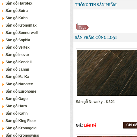
Sàn gỗ Harotex
THÔNG TIN SẢN PHẨM
Sàn gỗ Sutra
Sàn gỗ Kahn
Sàn gỗ Kronomax
Sàn gỗ Sennorwell
SẢN PHẨM CÙNG LOẠI
Sàn gỗ Sophia
Sàn gỗ Vertex
Sàn gỗ Inovar
Sàn gỗ Kendall
Sàn gỗ Janmi
Sàn gỗ MaiKa
Sàn gỗ Nanotex
Sàn gỗ Eurohome
Sàn gỗ Gago
Sàn gỗ Newsky - K321
Sàn gỗ Haro
Sàn gỗ Kahn
Sàn gỗ King Floor
Chi ti
Giá:
Liên hệ
Sàn gỗ Kronogold
Sàn gỗ Kronoswiss