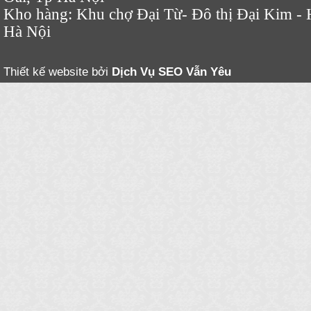
Kho hàng: Khu chợ Đại Từ- Đô thị Đại Kim - 
Hà Nội
Thiết kế website bởi
Dịch Vụ SEO
Vẫn Yêu