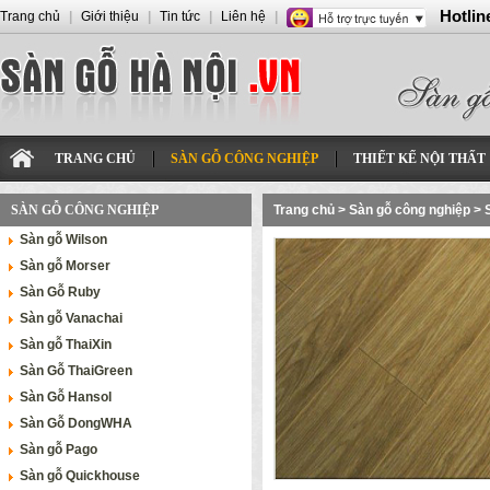
Hotlin
Trang chủ
|
Giới thiệu
|
Tin tức
|
Liên hệ
|
TRANG CHỦ
SÀN GỖ CÔNG NGHIỆP
THIẾT KẾ NỘI THẤT
SÀN GỖ CÔNG NGHIỆP
Trang chủ
>
Sàn gỗ công nghiệp
>
Sàn gỗ Wilson
Sàn gỗ Morser
Sàn Gỗ Ruby
Sàn gỗ Vanachai
Sàn gỗ ThaiXin
Sàn Gỗ ThaiGreen
Sàn Gỗ Hansol
Sàn Gỗ DongWHA
Sàn gỗ Pago
Sàn gỗ Quickhouse