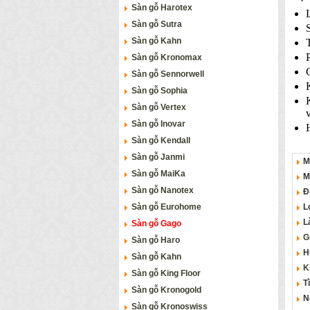
Sàn gỗ Harotex
Sàn gỗ Sutra
Sàn gỗ Kahn
Sàn gỗ Kronomax
Sàn gỗ Sennorwell
Sàn gỗ Sophia
Sàn gỗ Vertex
v
Sàn gỗ Inovar
Sàn gỗ Kendall
Sàn gỗ Janmi
M
Sàn gỗ MaiKa
M
Sàn gỗ Nanotex
Đ
Sàn gỗ Eurohome
L
L
Sàn gỗ Gago
G
Sàn gỗ Haro
H
Sàn gỗ Kahn
K
Sàn gỗ King Floor
T
Sàn gỗ Kronogold
N
Sàn gỗ Kronoswiss