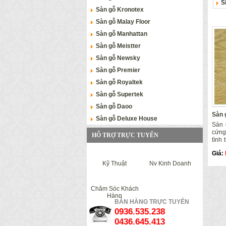
S
Sàn gỗ Kronotex
Sàn gỗ Malay Floor
Sàn gỗ Manhattan
Sàn gỗ Meistter
Sàn gỗ Newsky
Sàn gỗ Premier
Sàn gỗ Royaltek
Sàn gỗ Supertek
Sàn gỗ Daoo
Sàn 
Sàn gỗ Deluxe House
Sàn 
cứng
HỖ TRỢ TRỰC TUYẾN
tình 
tối đ
Giá:
Kỹ Thuật
Nv Kinh Doanh
Chăm Sóc Khách
Hàng
BÁN HÀNG TRỰC TUYẾN
0936.535.238
0436.645.413