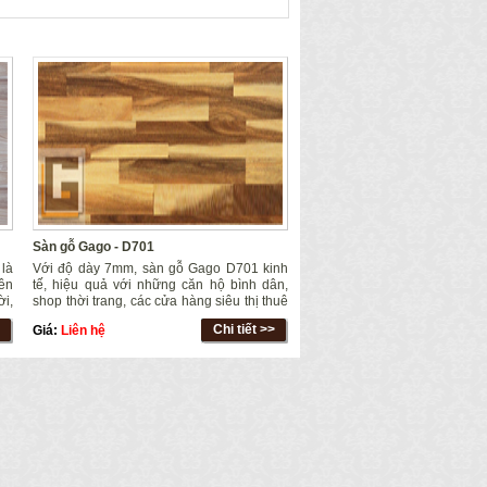
Sàn gỗ Gago - D701
là
Với độ dày 7mm, sàn gỗ Gago D701 kinh
yên
tế, hiệu quả với những căn hộ bình dân,
ời,
shop thời trang, các cửa hàng siêu thị thuê
ảo,
ngăn hạn, ngoài ra, còn ứng dụng hiệu
Chi tiết >>
Giá:
Liên hệ
quả trong trang trí nội thất như ốp trần