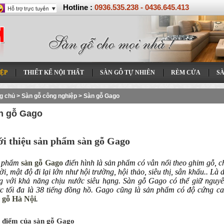
Hotline :
0936.535.238 - 0436.645.413
ỆP
THIẾT KẾ NỘI THẤT
SÀN GỖ TỰ NHIÊN
RÈM CỬA
S
g chủ
>
Sàn gỗ công nghiệp
>
Sàn gỗ Gago
n gỗ Gago
ới thiệu sản phẩm sàn gỗ Gago
 phẩm
sàn gỗ Gago
điển hình là sản phẩm có vân nổi theo ghim gỗ, c
ời, mật độ đi lại lớn như hội trường, hội thảo, siêu thị, sân khấu.. 
g với khả năng chịu nước siêu hạng. Sàn gỗ Gago có thể giữ nguyên 
c tối đa là 38 tiếng đồng hồ. Gago cũng là sản phẩm có độ cứng ca
 gỗ Hà Nội
.
 điểm của sàn gỗ Gago