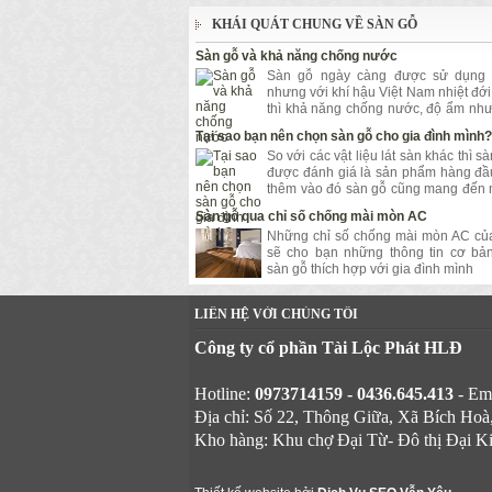
KHÁI QUÁT CHUNG VỀ SÀN GỖ
Sàn gỗ và khả năng chống nước
Sàn gỗ ngày càng được sử dụng r
nhưng với khí hậu Việt Nam nhiệt đớ
thì khả năng chống nước, độ ẩm như
lại là vấn đề được quan tâm hàng đầu
Tại sao bạn nên chọn sàn gỗ cho gia đình mình?
So với các vật liệu lát sàn khác thì s
được đánh giá là sản phẩm hàng đầu
thêm vào đó sàn gỗ cũng mang đến n
ích bất ngờ cho người sử dụng
Sàn gỗ qua chỉ số chống mài mòn AC
Những chỉ số chống mài mòn AC củ
sẽ cho bạn những thông tin cơ bản
sàn gỗ thích hợp với gia đình mình
LIÊN HỆ VỚI CHÚNG TÔI
Công ty cổ phần Tài Lộc Phát HLĐ
Hotline:
0973714159 - 0436.645.413
- Em
Địa chỉ: Số 22, Thông Giữa, Xã Bích Ho
Kho hàng: Khu chợ Đại Từ- Đô thị Đại K