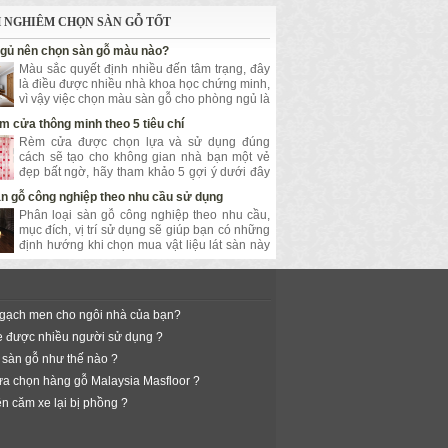
 NGHIÊM CHỌN SÀN GỖ TỐT
gủ nên chọn sàn gỗ màu nào?
Màu sắc quyết định nhiều đến tâm trạng, đây
là điều được nhiều nhà khoa học chứng minh,
vì vậy việc chọn màu sàn gỗ cho phòng ngủ là
điều bạn không thể bỏ qua.
m cửa thông minh theo 5 tiêu chí
Rèm cửa được chọn lựa và sử dụng đúng
cách sẽ tạo cho không gian nhà bạn một vẻ
đẹp bất ngờ, hãy tham khảo 5 gợi ý dưới đây
để có những quyết định đúng đắn
n gỗ công nghiệp theo nhu cầu sử dụng
Phân loại sàn gỗ công nghiệp theo nhu cầu,
mục đích, vị trí sử dụng sẽ giúp bạn có những
định hướng khi chọn mua vật liệu lát sàn này
cho gia đình mình
 gạch men cho ngôi nhà của bạn?
e được nhiều người sử dụng ?
sàn gỗ như thế nào ?
lựa chọn hàng gỗ Malaysia Masfloor ?
ên căm xe lại bị phồng ?