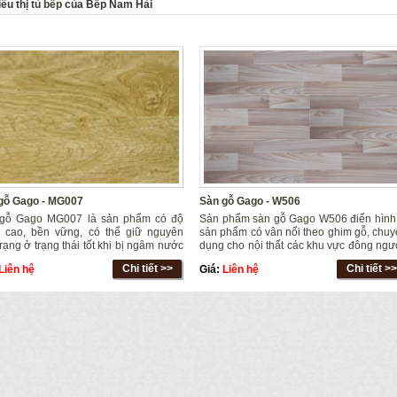
iêu thị
tủ bếp
của Bếp Nam Hải
gỗ Gago - MG007
Sàn gỗ Gago - W506
gỗ Gago MG007 là sản phẩm có độ
Sản phẩm sàn gỗ Gago W506 điển hình 
 cao, bền vững, có thể giữ nguyên
sản phẩm có vân nổi theo ghim gỗ, chu
trạng ở trạng thái tốt khi bị ngâm nước
dụng cho nội thất các khu vực đông ngư
a là 38 tiếng đồng hồ.
mật độ đi lại lớn như hội trường, hội th
Chi tiết >>
Chi tiết >>
Liên hệ
Giá:
Liên hệ
siêu thị, sân khấu..