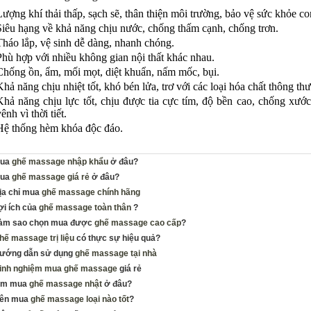
Lượng khí thải thấp, sạch sẽ, thân thiện môi trường, bảo vệ sức khỏe co
Siêu hạng về khả năng chịu nước, chống thấm cạnh, chống trơn.
Tháo lắp, vệ sinh dễ dàng, nhanh chóng.
Phù hợp với nhiều không gian nội thất khác nhau.
Chống ồn, ẩm, mối mọt, diệt khuẩn, nấm mốc, bụi.
Khả năng chịu nhiệt tốt, khó bén lửa, trơ với các loại hóa chất thông th
Khả năng chịu lực tốt, chịu được tia cực tím, độ bền cao, chống xư
ênh vì thời tiết.
Hệ thống hèm khóa độc đáo.
ua
ghế massage nhập khẩu
ở đâu?
ua
ghế massage giá rẻ
ở đâu?
ịa chỉ mua
ghế massage chính hãng
ợi ích của
ghế massage toàn thân
?
àm sao chọn mua được
ghế massage cao cấp
?
hế massage trị liệu
có thực sự hiệu quả?
ướng dẫn sử dụng
ghế massage tại nhà
inh nghiệm mua ghế massage
giá rẻ
ìm mua
ghế massage nhật
ở đâu?
ên mua
ghế massage loại nào tốt
?