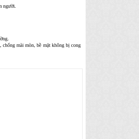
n người.
ường.
ớc, chống mài mòn, bề mặt không bị cong