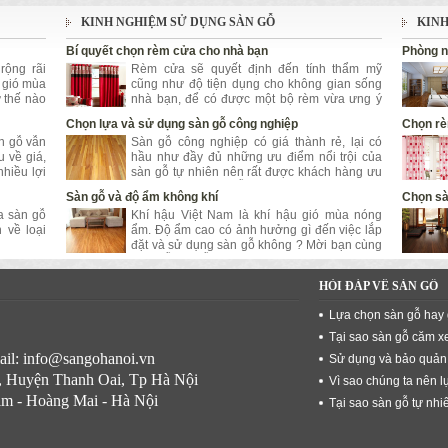
KINH NGHIỆM SỬ DỤNG SÀN GỖ
KINH
Bí quyết chọn rèm cửa cho nhà bạn
Phòng n
ộng rãi
Rèm cửa sẽ quyết định đến tính thẩm mỹ
i gió mùa
cũng như độ tiện dụng cho không gian sống
 thế nào
nhà bạn, để có được một bộ rèm vừa ưng ý
.
bạn vừa hài hòa với căn phòng là điều không
Chọn lựa và sử dụng sàn gỗ công nghiệp
Chọn rè
hề dễ dàng
àn gỗ vẫn
Sàn gỗ công nghiệp có giá thành rẻ, lại có
 về giá,
hầu như đầy đủ những ưu điểm nổi trội của
hiều lợi
sàn gỗ tự nhiên nên rất được khách hàng ưu
chuộng. Vậy sàn gỗ công nghiệp thế nào là
Sàn gỗ và độ ẩm không khí
Chọn sà
tốt, và sử dụng thế nào là đúng cách. Mời bạn
a sàn gỗ
Khí hậu Việt Nam là khí hậu gió mùa nóng
cùng Sàn Gỗ Hà Nội tìm hiểu nhé
 về loại
ẩm. Độ ẩm cao có ảnh hưởng gì đến việc lắp
đặt và sử dụng sàn gỗ không ? Mời bạn cùng
Sàn Gỗ Hà Nỗi tìm hiểu nhé
HỎI ĐÁP VỀ SÀN GỖ
Lựa chọn sàn gỗ hay
Tại sao sàn gỗ căm x
ail: info@sangohanoi.vn
Sử dụng và bảo quản 
à, Huyện Thanh Oai, Tp Hà Nội
Vì sao chúng ta nên 
im - Hoàng Mai - Hà Nội
Tại sao sàn gỗ tự nhi