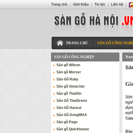
Trang chủ
|
Giới thiệu
|
Tin tức
|
Liên hệ
|
TRANG CHỦ
SÀN GỖ CÔNG NGHI
SÀN GỖ CÔNG NGHIỆP
Tran
Sàn gỗ Wilson
Sà
Sàn gỗ Morser
Sàn Gỗ Ruby
Gi
Sàn gỗ Vanachai
Sàn gỗ ThaiXin
Sản
Sàn Gỗ ThaiGreen
ngư
dạn
Sàn Gỗ Hansol
nướ
Sàn Gỗ DongWHA
Sàn
Sàn gỗ Pago
Sàn gỗ Quickhouse
Đặc