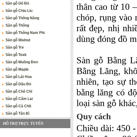
Sàn gỗ Gõ Đỏ
thân cao từ 10 
Sàn gỗ Chiu Liu
chóp, rụng vào
Sàn gỗ Thông Nàng
rất đẹp, nhị n
Sàn gỗ Thông
Sàn gỗ Thông Nam Phi
dùng đóng đồ mộ
Sàn gỗ Walnut
Sàn gỗ Tre
Sàn gỗ Teak
Sàn gỗ Bằng Lă
Sàn gỗ Muồng Đen
Bằng Lăng, khô
Sàn gỗ Maple
Sàn gỗ Lát Hoa
nhiên, tạo sự t
Sàn gỗ Dầu Đỏ
bằng lăng có đ
Sàn gỗ Chò Chỉ
Sàn gỗ Cẩm Lai
loại sàn gỗ khác
Sàn gỗ Cà Chít
Sàn gỗ Tần Bì
Quy cách
HỖ TRỢ TRỰC TUYẾN
Chiều dài: 450 