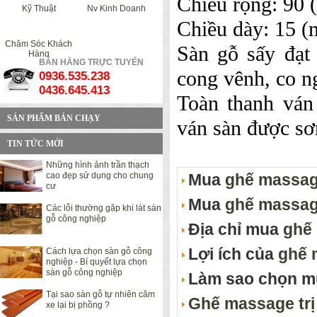
Chiều rộng: 90
Kỹ Thuật
Nv Kinh Doanh
Chiều dày: 15 
Chăm Sóc Khách
Sàn gỗ sấy đạt
Hàng
BÁN HÀNG TRỰC TUYẾN
cong vênh, co n
0936.535.238
0436.645.413
Toàn thanh ván
SẢN PHẨM BÁN CHẠY
ván sàn được sơ
TIN TỨC MỚI
Những hình ảnh trần thạch
cao đẹp sử dụng cho chung
Mua
ghế massag
cư
Mua
ghế massag
Các lỗi thường gặp khi lát sàn
gỗ công nghiệp
Địa chỉ mua
ghế
Lợi ích của
ghế 
Cách lựa chọn sàn gỗ công
nghiệp - Bí quyết lựa chọn
sàn gỗ công nghiệp
Làm sao chọn 
Tại sao sàn gỗ tự nhiên căm
Ghế massage trị 
xe lại bị phồng ?