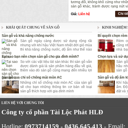
tương đối, không khô cứng như nhữn
sàn gỗ khác, tránh được rạng nứt v
vênh.
Chi ti
Giá:
Liên hệ
KHÁI QUÁT CHUNG VỀ SÀN GỖ
KINH NGHIỆM 
Sàn gỗ và khả năng chống nước
Bí quyết chọn rèm
Sàn gỗ ngày càng được sử dụng rộng rãi
Rèm cử
nhưng với khí hậu Việt Nam nhiệt đới gió mùa
cũng n
thì khả năng chống nước, độ ẩm như thế nào
nhà bạ
lại là vấn đề được quan tâm hàng đầu.
bạn vừa
Tại sao bạn nên chọn sàn gỗ cho gia đình mình?
Chọn lựa và sử dụ
hề dễ 
So với các vật liệu lát sàn khác thì sàn gỗ vẫn
Sàn gỗ
được đánh giá là sản phẩm hàng đầu về giá,
hầu nh
thêm vào đó sàn gỗ cũng mang đến nhiều lợi
sàn gỗ
ích bất ngờ cho người sử dụng
chuộng
Sàn gỗ qua chỉ số chống mài mòn AC
Sàn gỗ và độ ẩm k
tốt, và
Những chỉ số chống mài mòn AC của sàn gỗ
Khí hậ
cùng S
sẽ cho bạn những thông tin cơ bản về loại
ẩm. Độ
sàn gỗ thích hợp với gia đình mình
đặt và
Sàn Gỗ 
LIÊN HỆ VỚI CHÚNG TÔI
Công ty cổ phần Tài Lộc Phát HLĐ
Hotline:
0973714159 - 0436.645.413
- Email: