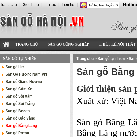
Hotlin
Trang chủ
|
Giới thiệu
|
Tin tức
|
Liên hệ
|
TRANG CHỦ
SÀN GỖ CÔNG NGHIỆP
THIẾT KẾ NỘI THẤT
SÀN GỖ TỰ NHIÊN
Trang chủ
>
Sàn gỗ tự nhiên
>
Sàn 
Sàn gỗ Lim
Sàn gỗ Bằng
Sàn Gỗ Hương Nam Phi
Sàn gỗ Giáng Hương
Giới thiệu sản
Sàn gỗ Căm Xe
Sàn gỗ Sồi Xám
Xuất xứ: Việt N
Sàn gỗ Sồi Trắng
Sàn gỗ Beech
Sàn gỗ Gáo Vàng
Sàn gỗ Bằng Lă
Sàn gỗ Bằng Lăng
Bằng Lăng nước 
Sàn gỗ Pơmu