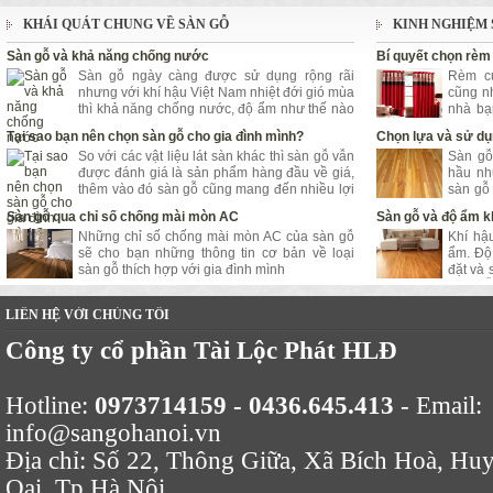
KHÁI QUÁT CHUNG VỀ SÀN GỖ
KINH NGHIỆM 
Sàn gỗ và khả năng chống nước
Bí quyết chọn rèm
Sàn gỗ ngày càng được sử dụng rộng rãi
Rèm cử
nhưng với khí hậu Việt Nam nhiệt đới gió mùa
cũng n
thì khả năng chống nước, độ ẩm như thế nào
nhà bạ
lại là vấn đề được quan tâm hàng đầu.
bạn vừa
Tại sao bạn nên chọn sàn gỗ cho gia đình mình?
Chọn lựa và sử dụ
hề dễ 
So với các vật liệu lát sàn khác thì sàn gỗ vẫn
Sàn gỗ
được đánh giá là sản phẩm hàng đầu về giá,
hầu nh
thêm vào đó sàn gỗ cũng mang đến nhiều lợi
sàn gỗ
ích bất ngờ cho người sử dụng
chuộng
Sàn gỗ qua chỉ số chống mài mòn AC
Sàn gỗ và độ ẩm k
tốt, và
Những chỉ số chống mài mòn AC của sàn gỗ
Khí hậ
cùng S
sẽ cho bạn những thông tin cơ bản về loại
ẩm. Độ
sàn gỗ thích hợp với gia đình mình
đặt và
Sàn Gỗ 
LIÊN HỆ VỚI CHÚNG TÔI
Công ty cổ phần Tài Lộc Phát HLĐ
Hotline:
0973714159 - 0436.645.413
- Email:
info@sangohanoi.vn
Địa chỉ: Số 22, Thông Giữa, Xã Bích Hoà, Hu
Oai, Tp Hà Nội