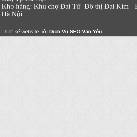
Kho hàng: Khu chợ Đại Từ- Đô thị Đại Kim - 
Hà Nội
Thiết kế website bởi
Dịch Vụ SEO
Vẫn Yêu