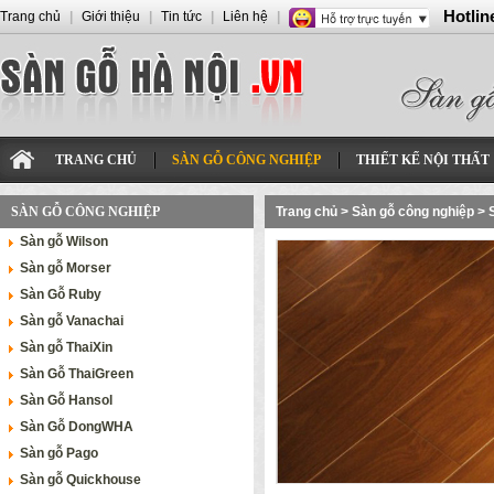
Hotlin
Trang chủ
|
Giới thiệu
|
Tin tức
|
Liên hệ
|
TRANG CHỦ
SÀN GỖ CÔNG NGHIỆP
THIẾT KẾ NỘI THẤT
SÀN GỖ CÔNG NGHIỆP
Trang chủ
>
Sàn gỗ công nghiệp
>
Sàn gỗ Wilson
Sàn gỗ Morser
Sàn Gỗ Ruby
Sàn gỗ Vanachai
Sàn gỗ ThaiXin
Sàn Gỗ ThaiGreen
Sàn Gỗ Hansol
Sàn Gỗ DongWHA
Sàn gỗ Pago
Sàn gỗ Quickhouse