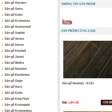
Sàn gỗ Harotex
THÔNG TIN SẢN PHẨM
Sàn gỗ Sutra
Sàn gỗ Kahn
Sàn gỗ Kronomax
Sàn gỗ Sennorwell
SẢN PHẨM CÙNG LOẠI
Sàn gỗ Sophia
Sàn gỗ Vertex
Sàn gỗ Inovar
Sàn gỗ Kendall
Sàn gỗ Janmi
Sàn gỗ MaiKa
Sàn gỗ Nanotex
Sàn gỗ Eurohome
Sàn gỗ Gago
Sàn gỗ Newsky - K321
Sàn gỗ Haro
Sàn gỗ Kahn
Sàn gỗ King Floor
Chi ti
Giá:
Liên hệ
Sàn gỗ Kronogold
Sàn gỗ Kronoswiss