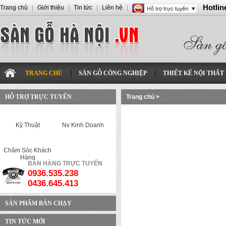
Hotlin
Trang chủ
|
Giới thiệu
|
Tin tức
|
Liên hệ
|
TRANG CHỦ
SÀN GỖ CÔNG NGHIỆP
THIẾT KẾ NỘI THẤT
HỖ TRỢ TRỰC TUYẾN
Trang chủ
>
Kỹ Thuật
Nv Kinh Doanh
Chăm Sóc Khách
Hàng
BÁN HÀNG TRỰC TUYẾN
0936.535.238
0436.645.413
SẢN PHẨM BÁN CHẠY
TIN TỨC MỚI